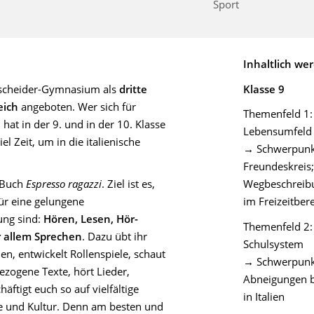
Sport
Inhaltlich we
gscheider-Gymnasium als
dritte
Klasse 9
eich
angeboten. Wer sich für
Themenfeld 1: 
 hat in der 9. und in der 10. Klasse
Lebensumfeld
l Zeit, um in die italienische
→ Schwerpunkt
Freundeskreis
m Buch
Espresso ragazzi
. Ziel ist es,
Wegbeschreibu
für eine gelungene
im Freizeitber
ung sind:
Hören, Lesen, Hör-
Themenfeld 2:
r allem Sprechen
. Dazu übt ihr
Schulsystem
en, entwickelt Rollenspiele, schaut
→ Schwerpunkt
ezogene Texte, hört Lieder,
Abneigungen bei
äftigt euch so auf vielfältige
in Italien
he und Kultur. Denn am besten und