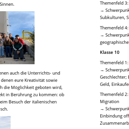
Themenfeld 3: 
 Sinnen.
→ Schwerpunkt
Subkulturen, 
Themenfeld 4:
→ Schwerpunkt:
geographische
Klasse 10
Themenfeld 1: 
→ Schwerpunkt
enen auch die Unterrichts- und
Geschlechter; 
i denen eure Kreativität sowie
Geld, Einkaufe
ch die Möglichkeit geboten wird,
Themenfeld 2:
irekt in Berührung zu kommen: ob
Migration
im Besuch der italienischen
→ Schwerpunkt
sch.
Einbindung off
Zusammenarb