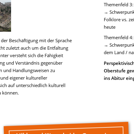
Themenfeld 3: 
→ Schwerpunkt:
Folklore vs. z
heute
Themenfeld 4:
i der Beschäftigung mit der Sprache
→ Schwerpunkt
cht zuletzt auch um die Entfaltung
dem Land / nat
nter versteht sich die Fähigkeit
tung und Verständnis gegenüber
Perspektivisc
en und Handlungsweisen zu
Oberstufe ge
und eigener kultureller
ins Abitur ei
ich auf unterschiedlich kulturell
u können.