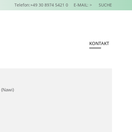
Telefon:+49 30 8974 5421 0
E-MAIL: >
SUCHE
KONTAKT
 (Nawi)